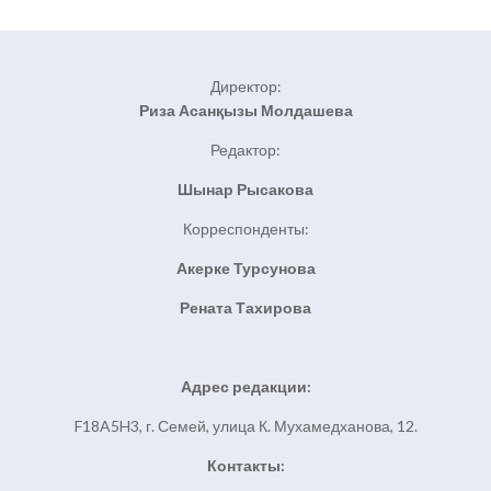
Директор:
Риза Асанқызы Молдашева
Редактор:
Шынар Рысакова
Корреспонденты:
Акерке Турсунова
Рената Тахирова
Адрес редакции:
F18A5H3, г. Семей, улица К. Мухамедханова, 12.
Контакты: