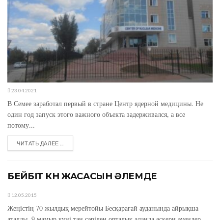
23.04.2021
В Семее заработал первый в стране Центр ядерной медицины. Не
один год запуск этого важного объекта задерживался, а все
потому...
ЧИТАТЬ ДАЛЕЕ ...
БЕЙБІТ КҮН ЖАСАСЫН ӘЛЕМДЕ
12.05.2015
Жеңістің 70 жылдық мерейтойы Бесқарағай ауданында айрықша
аталды. 9 мамыр күні таң сәріден орталық алаңда әскери әуендер