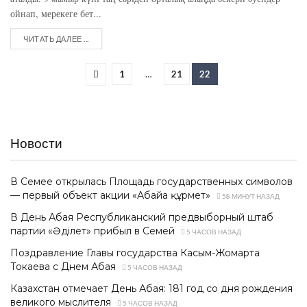
ойнап, мерекеге бет...
ЧИТАТЬ ДАЛЕЕ ...
1
…
21
22
Новости
В Семее открылась Площадь государственных символов
— первый объект акции «Абайға құрмет»
58 МИНУТ НАЗАД
В День Абая Республиканский предвыборный штаб
партии «Әділет» прибыл в Семей
5 ЧАСОВ НАЗАД
Поздравление Главы государства Касым-Жомарта
Токаева с Днем Абая
5 ЧАСОВ НАЗАД
Казахстан отмечает День Абая: 181 год со дня рождения
великого мыслителя
5 ЧАСОВ НАЗАД