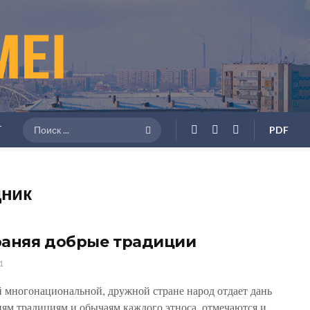
Г
PDF
дник
раняя добрые традиции
1
 многонациональной, дружной стране народ отдает дань
ям традициям и обычаям каждого этноса, отмечаются и