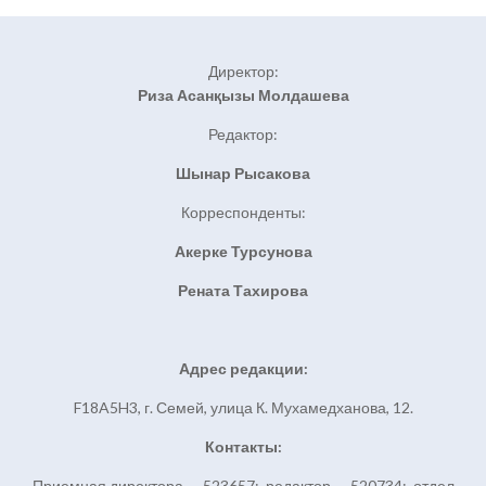
Директор:
Риза Асанқызы Молдашева
Редактор:
Шынар Рысакова
Корреспонденты:
Акерке Турсунова
Рената Тахирова
Адрес редакции:
F18A5H3, г. Семей, улица К. Мухамедханова, 12.
Контакты:
Приемная директора — 523657; редактор — 520734; отдел