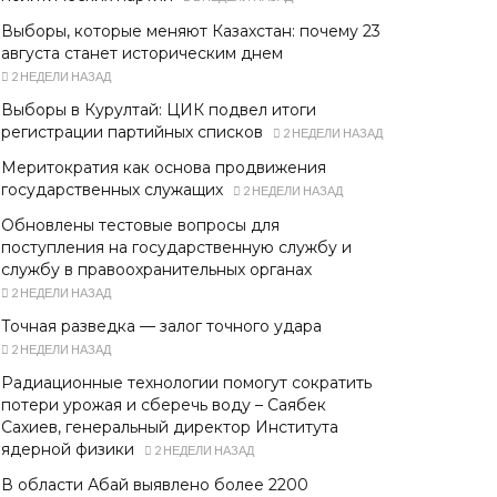
Выборы, которые меняют Казахстан: почему 23
августа станет историческим днем
2 НЕДЕЛИ НАЗАД
Выборы в Курултай: ЦИК подвел итоги
регистрации партийных списков
2 НЕДЕЛИ НАЗАД
Меритократия как основа продвижения
государственных служащих
2 НЕДЕЛИ НАЗАД
Обновлены тестовые вопросы для
поступления на государственную службу и
службу в правоохранительных органах
2 НЕДЕЛИ НАЗАД
Точная разведка — залог точного удара
2 НЕДЕЛИ НАЗАД
Радиационные технологии помогут сократить
потери урожая и сберечь воду – Саябек
Сахиев, генеральный директор Института
ядерной физики
2 НЕДЕЛИ НАЗАД
В области Абай выявлено более 2200