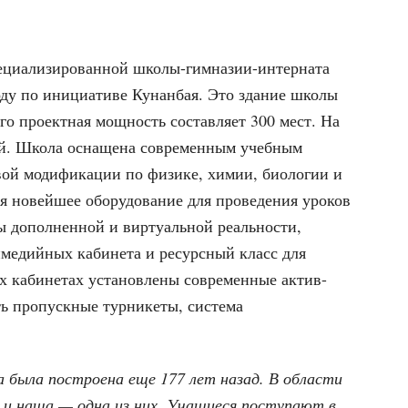
пециализированной школы-гимназии-интерната
оду по инициативе Кунанбая. Это здание школы
его проектная мощность составляет 300 мест. На
ей. Школа оснащена современным учебным
вой модификации по физике, химии, биологии и
я новейшее оборудование для проведения уроков
ы дополненной и виртуальной реальности,
имедийных кабинета и ресурсный класс для
х кабинетах установлены современные актив-
ть пропускные турникеты, система
 была построена еще 177 лет назад. В области
 и наша — одна из них. Учащиеся поступают в