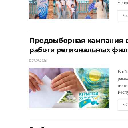
меро
ЧИ
Предвыборная кампания в
работа региональных фил
27.07.2026
В об
рамк
поли
Респу
ЧИ