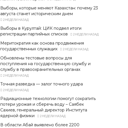
Выборы, которые меняют Казахстан: почему 23
августа станет историческим днем
2 НЕДЕЛИ НАЗАД
Выборы в Курултай: ЦИК подвел итоги
регистрации партийных списков
2 НЕДЕЛИ НАЗАД
Меритократия как основа продвижения
государственных служащих
2 НЕДЕЛИ НАЗАД
Обновлены тестовые вопросы для
поступления на государственную службу и
службу в правоохранительных органах
2 НЕДЕЛИ НАЗАД
Точная разведка — залог точного удара
2 НЕДЕЛИ НАЗАД
Радиационные технологии помогут сократить
потери урожая и сберечь воду – Саябек
Сахиев, генеральный директор Института
ядерной физики
2 НЕДЕЛИ НАЗАД
В области Абай выявлено более 2200