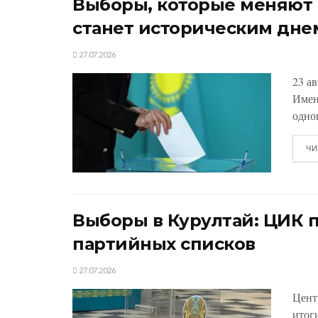
Выборы, которые меняют К
станет историческим дне
27.07.2026
23 а
Имен
одно
ЧИ
Выборы в Курултай: ЦИК 
партийных списков
27.07.2026
Цент
итог