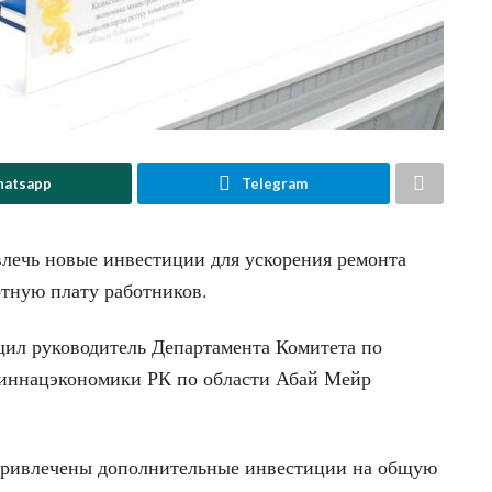
atsapp
Telegram
влечь новые инвестиции для ускорения ремонта
отную плату работников.
щил руководитель Департамента Комитета по
иннацэкономики РК по области Абай Мейр
 привлечены дополнительные инвестиции на общую