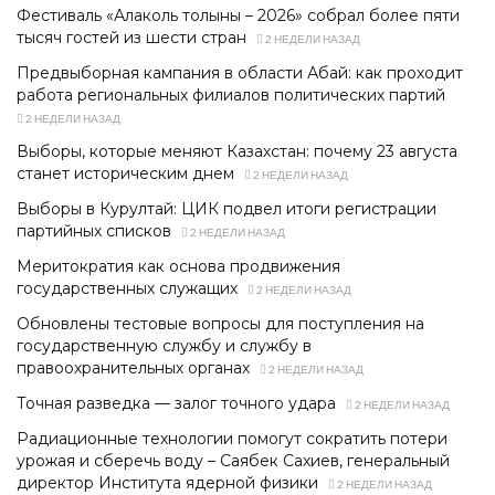
Фестиваль «Алаколь толқыны – 2026» собрал более пяти
тысяч гостей из шести стран
2 НЕДЕЛИ НАЗАД
Предвыборная кампания в области Абай: как проходит
работа региональных филиалов политических партий
2 НЕДЕЛИ НАЗАД
Выборы, которые меняют Казахстан: почему 23 августа
станет историческим днем
2 НЕДЕЛИ НАЗАД
Выборы в Курултай: ЦИК подвел итоги регистрации
партийных списков
2 НЕДЕЛИ НАЗАД
Меритократия как основа продвижения
государственных служащих
2 НЕДЕЛИ НАЗАД
Обновлены тестовые вопросы для поступления на
государственную службу и службу в
правоохранительных органах
2 НЕДЕЛИ НАЗАД
Точная разведка — залог точного удара
2 НЕДЕЛИ НАЗАД
Радиационные технологии помогут сократить потери
урожая и сберечь воду – Саябек Сахиев, генеральный
директор Института ядерной физики
2 НЕДЕЛИ НАЗАД