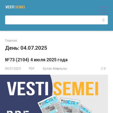
Перейти
к
контенту
Поиск:
Главная
День:
04.07.2025
№73 (2104) 4 июля 2025 года
04.07.2025
PDF
Ерлан Айқынұлы
0