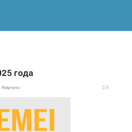
025 года
 Айқынұлы
0