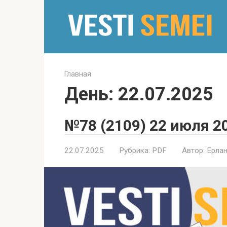
Перейти
к
контенту
Главная
День:
22.07.2025
№78 (2109) 22 июля 2
22.07.2025
Рубрика:
PDF
Автор:
Ерлан