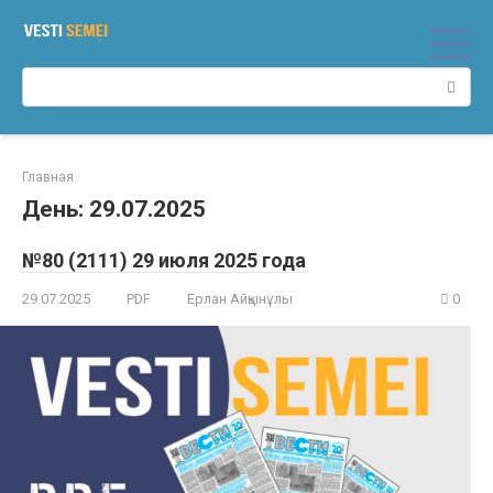
Перейти
к
контенту
Поиск:
Главная
День:
29.07.2025
№80 (2111) 29 июля 2025 года
29.07.2025
PDF
Ерлан Айқынұлы
0