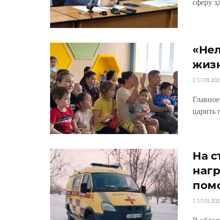
сферу зд
«Нел
жиз
17.01.202
Главное
царить г
На с
нагр
пом
17.01.202
В облас