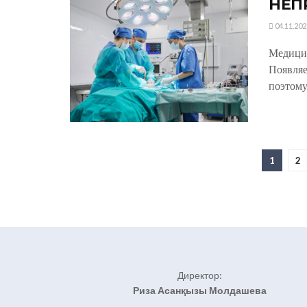
НЕП
04.11.202
Медицин
Появляе
поэтому
1
2
Директор:
Риза Асанқызы Молдашева