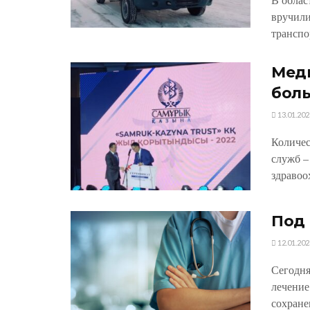
вручили
транспо
Меди
бол
13.01.202
Количес
служб –
здравоо
Под 
12.01.202
Сегодня
лече­ни
сохране