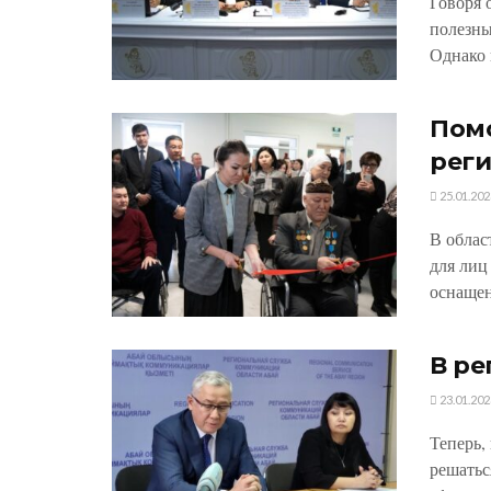
Говоря 
полезны
Однако н
Пом
рег
25.01.202
В облас
для лиц
оснащен
В ре
23.01.202
Теперь,
решатьс