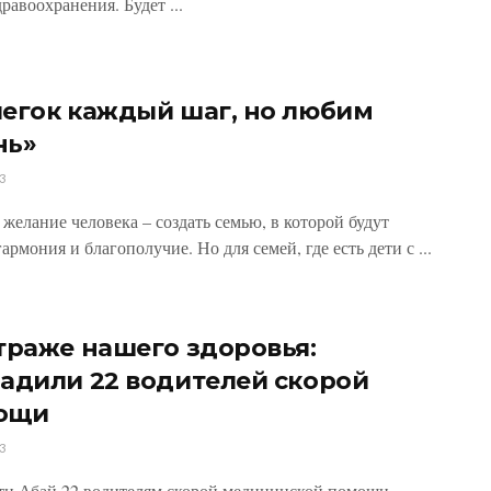
равоохранения. Будет ...
егок каждый шаг, но любим
нь»
3
 желание человека – создать семью, в которой будут
армония и благополучие. Но для семей, где есть дети с ...
траже нашего здоровья:
адили 22 водителей скорой
ощи
3
ти Абай 22 водителям скорой медицинской помощи