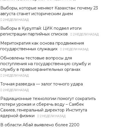
Выборы, которые меняют Казахстан: почему 23
августа станет историческим днем
2 НЕДЕЛИ НАЗАД
Выборы в Курултай: ЦИК подвел итоги
регистрации партийных списков
2 НЕДЕЛИ НАЗАД
Меритократия как основа продвижения
государственных служащих
2 НЕДЕЛИ НАЗАД
Обновлены тестовые вопросы для
поступления на государственную службу и
службу в правоохранительных органах
2 НЕДЕЛИ НАЗАД
Точная разведка — залог точного удара
2 НЕДЕЛИ НАЗАД
Радиационные технологии помогут сократить
потери урожая и сберечь воду – Саябек
Сахиев, генеральный директор Института
ядерной физики
2 НЕДЕЛИ НАЗАД
В области Абай выявлено более 2200