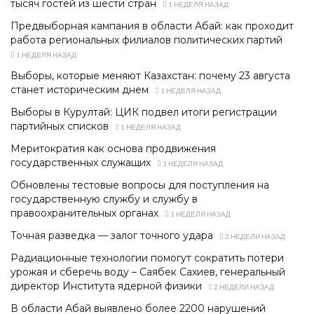
тысяч гостей из шести стран
1 НЕДЕЛЯ НАЗАД
Предвыборная кампания в области Абай: как проходит
работа региональных филиалов политических партий
1 НЕДЕЛЯ НАЗАД
Выборы, которые меняют Казахстан: почему 23 августа
станет историческим днем
1 НЕДЕЛЯ НАЗАД
Выборы в Курултай: ЦИК подвел итоги регистрации
партийных списков
1 НЕДЕЛЯ НАЗАД
Меритократия как основа продвижения
государственных служащих
1 НЕДЕЛЯ НАЗАД
Обновлены тестовые вопросы для поступления на
государственную службу и службу в
правоохранительных органах
1 НЕДЕЛЯ НАЗАД
Точная разведка — залог точного удара
2 НЕДЕЛИ НАЗАД
Радиационные технологии помогут сократить потери
урожая и сберечь воду – Саябек Сахиев, генеральный
директор Института ядерной физики
2 НЕДЕЛИ НАЗАД
В области Абай выявлено более 2200 нарушений