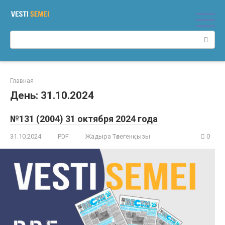
Перейти
к
контенту
Поиск:
Главная
День:
31.10.2024
№131 (2004) 31 октября 2024 года
31.10.2024
PDF
Жадыра Төлегенқызы
0