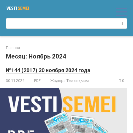
Перейти
к
контенту
Поиск:
Главная
Месяц:
Ноябрь 2024
№144 (2017) 30 ноября 2024 года
30.11.2024
PDF
Жадыра Төлегенқызы
0