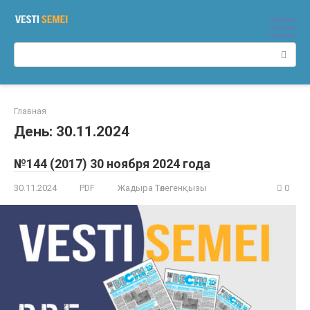
Перейти
к
контенту
Поиск:
Главная
День:
30.11.2024
№144 (2017) 30 ноября 2024 года
30.11.2024
PDF
Жадыра Төлегенқызы
0