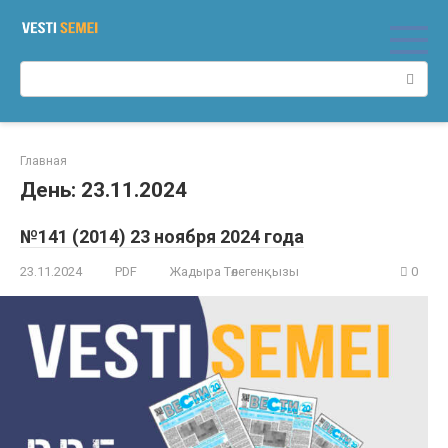
Перейти
к
контенту
Поиск:
Главная
День:
23.11.2024
№141 (2014) 23 ноября 2024 года
23.11.2024
PDF
Жадыра Төлегенқызы
0