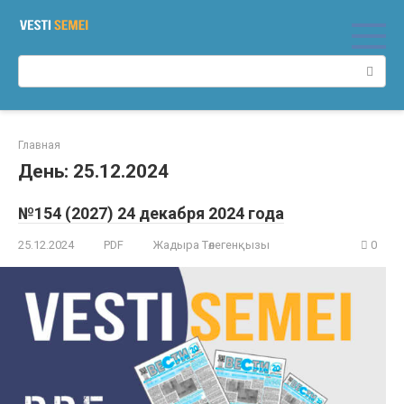
Перейти
к
контенту
Поиск:
Главная
День:
25.12.2024
№154 (2027) 24 декабря 2024 года
25.12.2024
PDF
Жадыра Төлегенқызы
0