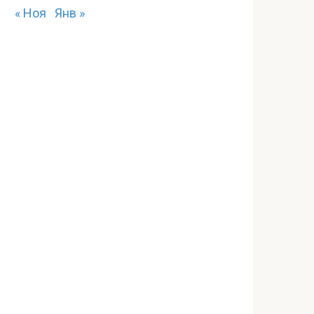
« Ноя
Янв »