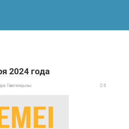
ря 2024 года
ра Төлегенқызы
0